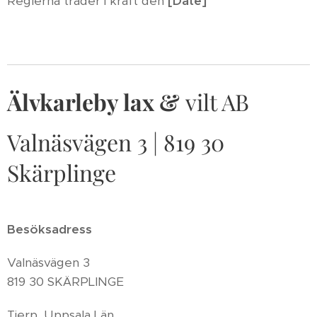
Reglerna träder i kraft den
[Date]
Älvkarleby lax &
vilt AB
Valnäsvägen 3 | 819 30
Skärplinge
Besöksadress
Valnäsvägen 3
819 30 SKÄRPLINGE
Tierp, Uppsala Län